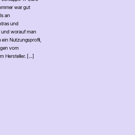
Sommer war gut
ls an
xtras und
ll und worauf man
 ein Nutzungsprofil,
wagen vom
ersteller. [...]