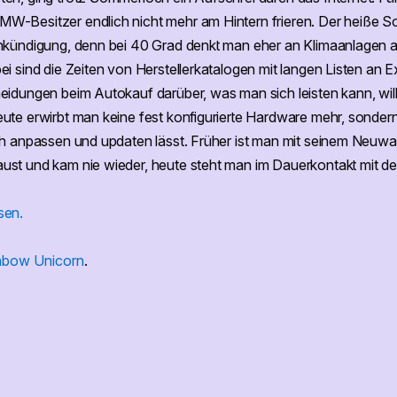
W-Besitzer endlich nicht mehr am Hintern frieren. Der heiße 
nkündigung, denn bei 40 Grad denkt man eher an Klimaanlagen a
i sind die Zeiten von Herstellerkatalogen mit langen Listen an E
eidungen beim Autokauf darüber, was man sich leisten kann, wi
ute erwirbt man keine fest konfigurierte Hardware mehr, sondern
ich anpassen und updaten lässt. Früher ist man mit seinem Neu
st und kam nie wieder, heute steht man im Dauerkontakt mit dem H
sen.
nbow Unicorn
.