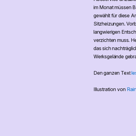
im Monat müssen BM
gewählt für diese A
Sitzheizungen. Vorbe
langwierigen Entsch
verzichten muss. He
das sich nachträgl
Werksgelände gebrau
Den ganzen Text
le
Illustration von
Rai