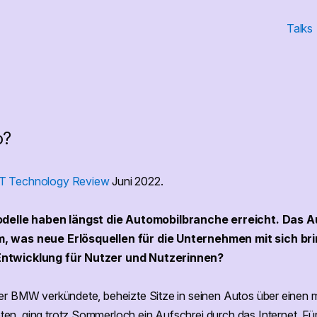
Talks
o?
T Technology Review
Juni 2022.
elle haben längst die Automobilbranche erreicht. Das A
m, was neue Erlösquellen für die Unternehmen mit sich br
Entwicklung für Nutzer und Nutzerinnen?
ler BMW verkündete, beheizte Sitze in seinen Autos über einen 
en, ging trotz Sommerloch ein Aufschrei durch das Internet. Fü